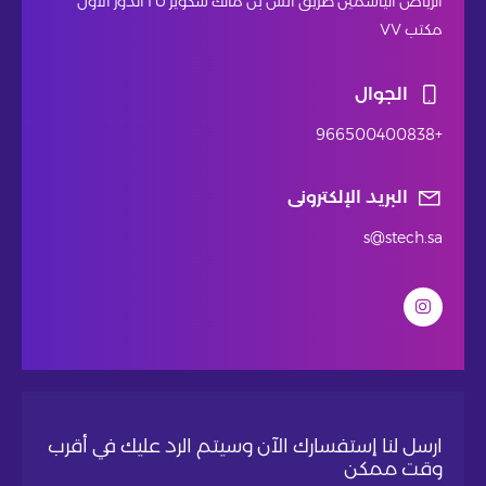
الرياض الياسمين طريق انس بن مالك سكوير ٢٥ الدور الاول
مكتب ٧٧
الجوال
+966500400838
البريد الإلكترونى
s@stech.sa
ارسل لنا إستفسارك الآن وسيتم الرد عليك في أقرب
وقت ممكن