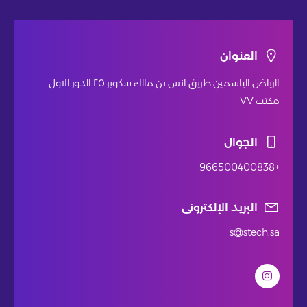
العنوان
الرياض الياسمين طريق انس بن مالك سكوير ٢٥ الدور الاول
مكتب ٧٧
الجوال
+966500400838
البريد الإلكترونى
s@stech.sa