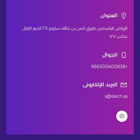
العنوان
الرياض الياسمين طريق انس بن مالك سكوير ٢٥ الدور الاول
مكتب ٧٧
الجوال
+966500400838
البريد الإلكترونى
s@stech.sa