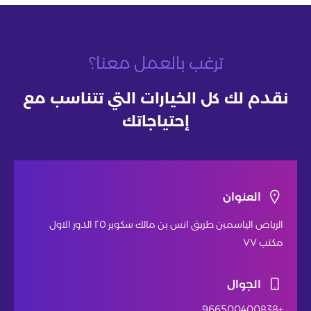
ترغب بالعمل معنا؟
نقدم لك كل الخيارات التي تتناسب مع
إحتياجاتك
العنوان
الرياض الياسمين طريق انس بن مالك سكوير ٢٥ الدور الاول
مكتب ٧٧
الجوال
+966500400838